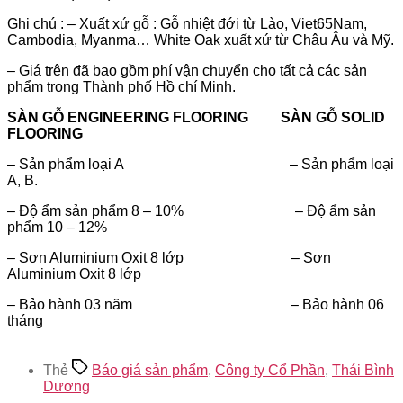
Ghi chú : – Xuất xứ gỗ : Gỗ nhiệt đới từ Lào, Viet65Nam,
Cambodia, Myanma… White Oak xuất xứ từ Châu Âu và Mỹ.
– Giá trên đã bao gồm phí vận chuyển cho tất cả các sản
phẩm trong Thành phố Hồ chí Minh.
SÀN GỖ ENGINEERING FLOORING SÀN GỖ SOLID
FLOORING
– Sản phẩm loại A – Sản phẩm loại
A, B.
– Độ ẩm sản phẩm 8 – 10% – Độ ẩm sản
phẩm 10 – 12%
– Sơn Aluminium Oxit 8 lớp – Sơn
Aluminium Oxit 8 lớp
– Bảo hành 03 năm – Bảo hành 06
tháng
Cty
Cổ
Thẻ
Báo giá sản phẩm
,
Công ty Cổ Phần
,
Thái Bình
Phần
Dương
SX