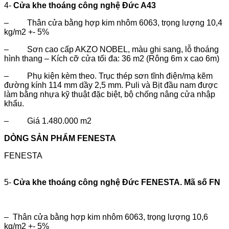
4-
Cửa khe thoáng công nghệ Đức A43
– Thân cửa bằng hợp kim nhôm 6063, trọng lượng 10,4
kg/m2 +- 5%
– Sơn cao cấp AKZO NOBEL, màu ghi sang, lỗ thoáng
hình thang – Kích cỡ cửa tối đa: 36 m2 (Rông 6m x cao 6m)
– Phụ kiện kèm theo. Trục thép sơn tĩnh điện/mạ kẽm
đường kính 114 mm dầy 2,5 mm. Puli và Bịt đầu nam được
làm bằng nhựa kỹ thuật đặc biệt, bộ chống nâng cửa nhập
khẩu.
– Giá 1.480.000 m2
DÒNG SẢN PHẨM FENESTA
FENESTA
5-
Cửa khe thoáng công nghệ Đức FENESTA. Mã số FN
– Thân cửa bằng hợp kim nhôm 6063, trọng lượng 10,6
kg/m2 +- 5%