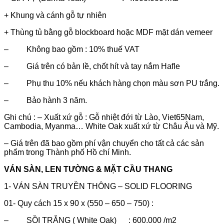
+ Khung và cánh gỗ tự nhiên
+ Thùng tủ bằng gỗ blockboard hoặc MDF mặt dán vemeer
– Không bao gồm : 10% thuế VAT
– Giá trên có bản lề, chốt hít và tay nắm Hafle
– Phụ thu 10% nếu khách hàng chọn màu sơn PU trắng.
– Bảo hành 3 năm.
Ghi chú : – Xuất xứ gỗ : Gỗ nhiệt đới từ Lào, Viet65Nam,
Cambodia, Myanma… White Oak xuất xứ từ Châu Âu và Mỹ.
– Giá trên đã bao gồm phí vận chuyển cho tất cả các sản
phẩm trong Thành phố Hồ chí Minh.
VÁN SÀN, LEN TƯỜNG & MẶT CẦU THANG
1- VÁN SÀN TRUYỀN THÔNG – SOLID FLOORING
01- Quy cách 15 x 90 x (550 – 650 – 750) :
– SỒI TRẮNG ( White Oak) : 600.000 /m2