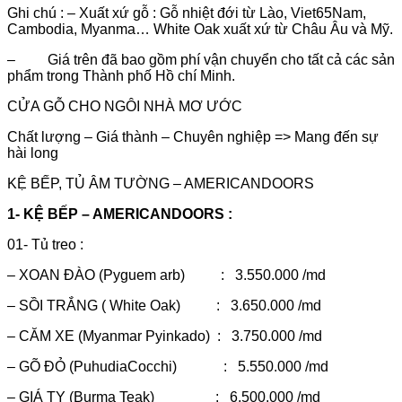
Ghi chú : – Xuất xứ gỗ : Gỗ nhiệt đới từ Lào, Viet65Nam,
Cambodia, Myanma… White Oak xuất xứ từ Châu Âu và Mỹ.
– Giá trên đã bao gồm phí vận chuyển cho tất cả các sản
phẩm trong Thành phố Hồ chí Minh.
CỬA GỖ CHO NGÔI NHÀ MƠ ƯỚC
Chất lượng – Giá thành – Chuyên nghiệp => Mang đến sự
hài long
KỆ BẾP, TỦ ÂM TƯỜNG – AMERICANDOORS
1- KỆ BẾP – AMERICANDOORS :
01- Tủ treo :
– XOAN ĐÀO (Pyguem arb) : 3.550.000 /md
– SỒI TRẮNG ( White Oak) : 3.650.000 /md
– CĂM XE (Myanmar Pyinkado) : 3.750.000 /md
– GÕ ĐỎ (PuhudiaCocchi) : 5.550.000 /md
– GIÁ TỴ (Burma Teak) : 6.500.000 /md