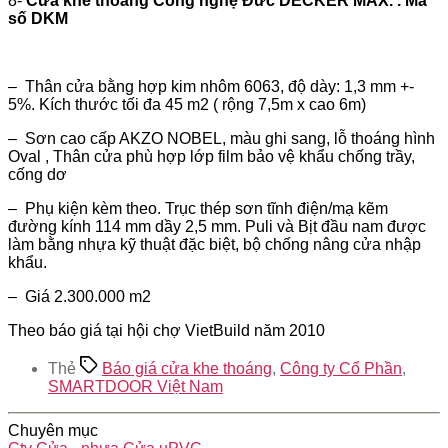
8-
Cửa khe thoáng Công nghệ Đức DECKER MAX. . Mã
số DKM
– Thân cửa bằng hợp kim nhôm 6063, độ dày: 1,3 mm +-
5%. Kích thước tối đa 45 m2 ( rộng 7,5m x cao 6m)
– Sơn cao cấp AKZO NOBEL, màu ghi sang, lỗ thoáng hình
Oval , Thân cửa phù hợp lớp film bảo vệ khẩu chống trầy,
cống dơ
– Phụ kiện kèm theo. Trục thép sơn tĩnh điện/mạ kẽm
đường kính 114 mm dầy 2,5 mm. Puli và Bịt đầu nam được
làm bằng nhựa kỹ thuật đặc biệt, bộ chống nâng cửa nhập
khẩu.
– Giá 2.300.000 m2
Theo báo giá tại hội chợ VietBuild năm 2010
Thẻ
Báo giá cửa khe thoáng
,
Công ty Cổ Phần
,
SMARTDOOR Việt Nam
Chuyên mục