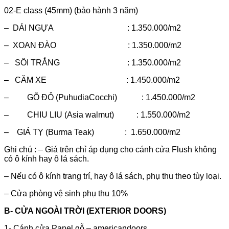
02-E class (45mm) (bảo hành 3 năm)
– DÁI NGỰA : 1.350.000/m2
– XOAN ĐÀO : 1.350.000/m2
– SỒI TRẮNG : 1.350.000/m2
– CĂM XE : 1.450.000/m2
– GÕ ĐỎ (PuhudiaCocchi) : 1.450.000/m2
– CHIU LIU (Asia walmut) : 1.550.000/m2
– GIÁ TỴ (Burma Teak) : 1.650.000/m2
Ghi chú : – Giá trên chỉ áp dụng cho cánh cửa Flush không
có ô kính hay ô lá sách.
– Nếu có ô kính trang trí, hay ô lá sách, phụ thu theo tùy loại.
– Cửa phòng vệ sinh phụ thu 10%
B- CỬA NGOÀI TRỜI (EXTERIOR DOORS)
1- Cánh cửa Panel gỗ – americandoors