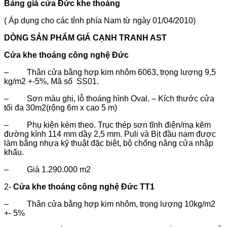
Bảng giá cửa Đức khe thoáng
( Áp dụng cho các tỉnh phía Nam từ ngày 01/04/2010)
DÒNG SẢN PHẨM GIÁ CẠNH TRANH AST
Cửa khe thoáng công nghệ Đức
– Thân cửa bằng hợp kim nhôm 6063, trọng lượng 9,5
kg/m2 +-5%, Mã số SS01.
– Sơn màu ghi, lỗ thoáng hình Oval. – Kích thước cửa
tối đa 30m2(rộng 6m x cao 5 m)
– Phụ kiện kèm theo. Trục thép sơn tĩnh điện/mạ kẽm
đường kính 114 mm dầy 2,5 mm. Puli và Bịt đầu nam được
làm bằng nhựa kỹ thuật đặc biệt, bộ chống nâng cửa nhập
khẩu.
– Giá 1.290.000 m2
2-
Cửa khe thoáng công nghệ Đức TT1
– Thân cửa bằng hợp kim nhôm, trọng lượng 10kg/m2
+- 5%