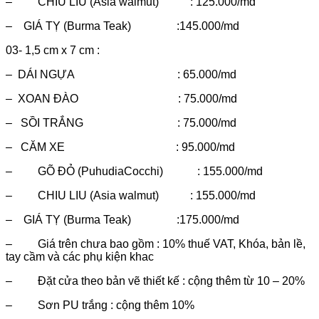
– CHIU LIU (Asia walmut) : 125.000/md
– GIÁ TỴ (Burma Teak) :145.000/md
03- 1,5 cm x 7 cm :
– DÁI NGỰA : 65.000/md
– XOAN ĐÀO : 75.000/md
– SỒI TRẮNG : 75.000/md
– CĂM XE : 95.000/md
– GÕ ĐỎ (PuhudiaCocchi) : 155.000/md
– CHIU LIU (Asia walmut) : 155.000/md
– GIÁ TỴ (Burma Teak) :175.000/md
– Giá trên chưa bao gồm : 10% thuế VAT, Khóa, bản lề,
tay cầm và các phụ kiện khac
– Đặt cửa theo bản vẽ thiết kế : cộng thêm từ 10 – 20%
– Sơn PU trắng : cộng thêm 10%