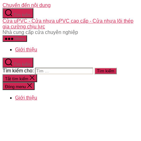
Chuyển đến nội dung
Tìm kiếm
Cửa uPVC - Cửa nhựa uPVC cao cấp - Cửa nhựa lõi thép
gia cường chịu lực
Nhà cung cấp cửa chuyên nghiệp
Menu
Giới thiệu
Tìm kiếm
Tìm kiếm cho:
Tắt tìm kiếm
Đóng menu
Giới thiệu