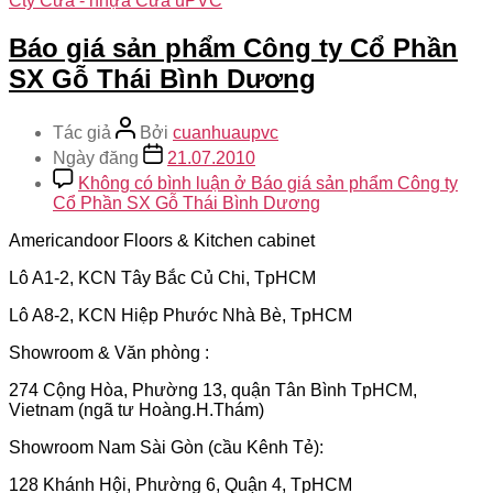
Cty Cửa - nhựa Cửa uPVC
Báo giá sản phẩm Công ty Cổ Phần
SX Gỗ Thái Bình Dương
Tác giả
Bởi
cuanhuaupvc
Ngày đăng
21.07.2010
Không có bình luận
ở Báo giá sản phẩm Công ty
Cổ Phần SX Gỗ Thái Bình Dương
Americandoor Floors & Kitchen cabinet
Lô A1-2, KCN Tây Bắc Củ Chi, TpHCM
Lô A8-2, KCN Hiệp Phước Nhà Bè, TpHCM
Showroom & Văn phòng :
274 Cộng Hòa, Phường 13, quận Tân Bình TpHCM,
Vietnam (ngã tư Hoàng.H.Thám)
Showroom Nam Sài Gòn (cầu Kênh Tẻ):
128 Khánh Hội, Phường 6, Quận 4, TpHCM