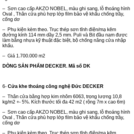
– Sơn cao cấp AKZO NOBEL, màu ghi sang, lỗ thoáng hình
Oval , Thân cửa phù hợp lớp film bảo vệ khẩu chống trầy,
cống dơ
– Phụ kiện kèm theo. Trục thép sơn tĩnh điện/mạ kẽm
đường kính 114 mm dầy 2,5 mm. Puli và Bịt đầu nam được
làm bằng nhựa kỹ thuật đặc biệt, bộ chống nâng cửa nhập
khẩu.
– Giá 1.700.000 m2
DÒNG SẢN PHẨM DECKER. Mã số DK
6-
Cửa khe thoáng công nghệ Đức DECKER
– Thân cửa bằng hợp kim nhôm 6063, trọng lượng 10,8
kg/m2 +- 5%. Kích thước tối đa 42 m2 ( rộng 7m x cao 6m)
– Sơn cao cấp AKZO NOBEL, màu ghi sang, lỗ thoáng hình
Oval , Thân cửa phù hợp lớp film bảo vệ khẩu chống trầy,
cống dơ
– Phụ kiện kèm theo. Trục thép sơn tĩnh điện/mạ kẽm