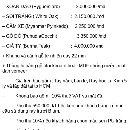
– XOAN ĐÀO (Pyguem arb) : 2.000.000 /md
– SỒI TRẮNG ( White Oak) : 2.150.000 /md
– CĂM XE (Myanmar Pyinkado) : 2.250.000 /md
– GÕ ĐỎ (PuhudiaCocchi) : 3.350.000 /md
– GIÁ TỴ (Burma Teak) : 4.000.000 /md
+ Khung và cánh gỗ tự nhiên dày 22 mm
+ Thùng tủ bằng gỗ blockboard hoặc MDF chống nước, mặt
dán verneer
– Giá trên bao gồm : Tay nắm, bản lề, Ray hộc tủ, Kính 5
ly và lắp đặt tại tp HCM
– Không bao gồm : 10% thuế VAT và mặt đá.
– Phụ thu 550.000 đ/1 hộc kéo nếu khách hàng có nhu
cầu sử dụng ray trượt Blum.
– Phụ thu 10% nếu khách hàng chọn màu sơn PU trắng.