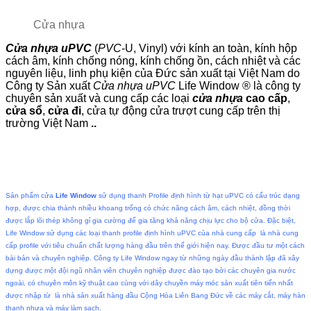
Cửa nhựa
Cửa nhựa uPVC
(
PVC
-U, Vinyl) với kính an toàn, kính hộp
cách âm, kính chống nóng, kính chống ồn, cách nhiệt và các
nguyên liệu, linh phụ kiện của Đức sản xuất tại Việt Nam do
Công ty Sản xuất
Cửa nhựa uPVC
Life Window ® là công ty
chuyên sản xuất và cung cấp các loại
cửa nhựa
cao cấp
,
cửa sổ
,
cửa đi
, cửa tự động cửa trượt cung cấp trên thị
trường Việt Nam
..
Sản phẩm cửa
Life Window
sử dụng thanh Profile định hình từ hạt uPVC có cấu trúc dạng
hợp, được chia thành nhiều khoang trống có chức năng cách âm, cách nhiệt, đồng thời
được lắp lõi thép không gỉ gia cường để gia tăng khả năng chịu lực cho bộ cửa. Đặc biệt,
Life Window
sử dụng các loại thanh profile định hình uPVC của nhà cung cấp
là nhà cung
cấp profile với tiêu chuẩn chất lượng hàng đầu trên thế giới hiện nay. Được đầu tư một cách
bài bản và chuyên nghiệp. Công ty Life Window ngay từ những ngày đầu thành lập đã xây
dựng được một đội ngũ nhân viên chuyên nghiệp được đào tạo bởi các chuyên gia nước
ngoài, có chuyên môn kỹ thuật cao cùng với dây chuyền máy móc sản xuất tiên tiến nhất
được nhập từ
là nhà sản xuất hàng đầu Cộng Hòa Liên Bang Đức về các máy cắt, máy hàn
thanh nhựa và máy làm sạch.