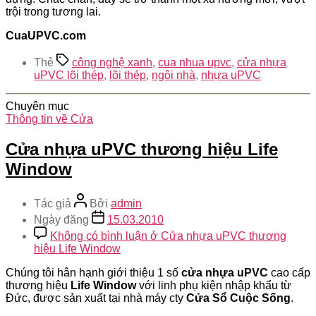
trội trong tương lai.
CuaUPVC.com
Thẻ
công nghệ xanh
,
cua nhua upvc
,
cửa nhựa
uPVC lõi thép
,
lõi thép
,
ngôi nhà
,
nhựa uPVC
Chuyên mục
Thông tin về Cửa
Cửa nhựa uPVC thương hiệu Life
Window
Tác giả
Bởi
admin
Ngày đăng
15.03.2010
Không có bình luận
ở Cửa nhựa uPVC thương
hiệu Life Window
Chúng tôi hân hạnh giới thiệu 1 số
cửa nhựa uPVC
cao cấp
thương hiệu
Life Window
với linh phụ kiện nhập khẩu từ
Đức, được sản xuất tại nhà máy cty
Cửa Sổ Cuộc Sống
.