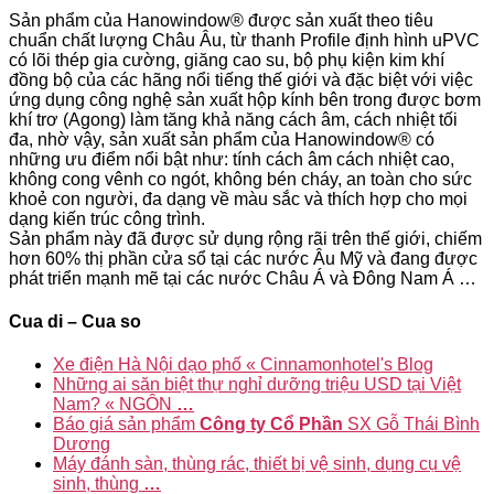
Sản phẩm của Hanowindow® được sản xuất theo tiêu
chuẩn chất lượng Châu Âu, từ thanh Profile định hình uPVC
có lõi thép gia cường, giăng cao su, bộ phụ kiện kim khí
đồng bộ của các hãng nổi tiếng thế giới và đặc biệt với việc
ứng dụng công nghệ sản xuất hộp kính bên trong được bơm
khí trơ (Agong) làm tăng khả năng cách âm, cách nhiệt tối
đa, nhờ vậy, sản xuất sản phẩm của Hanowindow® có
những ưu điểm nổi bật như: tính cách âm cách nhiệt cao,
không cong vênh co ngót, không bén cháy, an toàn cho sức
khoẻ con người, đa dạng về màu sắc và thích hợp cho mọi
dạng kiến trúc công trình.
Sản phẩm này đã được sử dụng rộng rãi trên thế giới, chiếm
hơn 60% thị phần cửa sổ tại các nước Âu Mỹ và đang được
phát triển mạnh mẽ tại các nước Châu Á và Đông Nam Á …
Cua di – Cua so
Xe điện Hà Nội dạo phố « Cinnamonhotel's Blog
Những ai săn biệt thự nghỉ dưỡng triệu USD tại Việt
Nam? « NGÔN
…
Báo giá sản phẩm
Công ty Cổ Phần
SX Gỗ Thái Bình
Dương
Máy đánh sàn, thùng rác, thiết bị vệ sinh, dụng cụ vệ
sinh, thùng
…