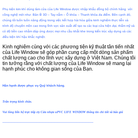
Phụ kiện kim khí dùng làm cửa của Life Window được nhập khẩu đồng bộ chính hãng
với
công nghệ mới như: Bản lề 3D – Tay nắm – Ổ khóa – Thanh khóa đa điểm. Bên cạnh đó,
chúng tôi luôn luôn năng động trong việc kết hợp hài hòa giữa kinh nghiệm thực tiễn và
trình độ chuyên môn cao trong lĩnh vực sản xuất để tạo ra các loại cửa hiện đại, thẩm mỹ và
có độ bền cao nhằm đáp ứng được mọi nhu cầu khắt khe trong kiến trúc xây dựng và các
điều kiện khí hậu khắc nghiệt.
Kinh nghiệm cùng với các phương tiện kỹ thuật tân tiến nhất
của Life Window sẽ góp phần cung cấp một dòng sản phẩm
chất lượng cao cho lĩnh vực xây dựng ở Việt Nam. Chúng tôi
tin tưởng rằng với chất lượng của Life Window sẽ mang lại
hạnh phúc cho không gian sống của Bạn.
Hân hạnh được phục vụ Quý khách hàng.
Trân trọng kính chào.
Vui lòng liên hệ trực tiếp cty Cửa nhựa uPVC LIFE WINDOW thông tin chi tiết và báo giá
—————————————————————————————–