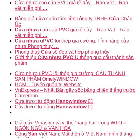
Cửa nhựa cao cấp PVC giá rẻ đây – Rao Vặt – Rao
vặt miễn phí
…
Bảng giá
cửa
cuốn tấm liền công ty TNHH
Cửa
Châu
Úc
Cửa nhựa
cao cấp
PVC
giá rẻ đây – Rao Vặt – Rao
vặt miễn phí
…
Cửa nhựa uPVC
lõi thép gia cường: Tính năng cửa
nhựa Phong thủy
…
Phong thuỷ
Cửa
sổ đẹp và hợp phong thủy
Giới thiệu
Cửa nhựa PVC
-U thông qua cấu thành sản
phẩm
Cửa nhựa uPVC lõi thép gia cường: CẤU THÀNH
SẢN PHẨM OmelyWINDOW
HCM – Tuyển quản trị Website
VnExpress – Nhật Bản gây sốc bằng chiến thắng trước
Cameroon
…
Cửa trượt tự động
Hanowindow
01
Cửa trượt tự động
Hanowindow
01
Giải cứu Vinashin và vị thế “hạng hai” trong WTO «
NGÔN NGỮ & VĂN HÓA
Cộng
Sản
Việt Nam: Mất điện ở Việt Nam: nhìn thẳng