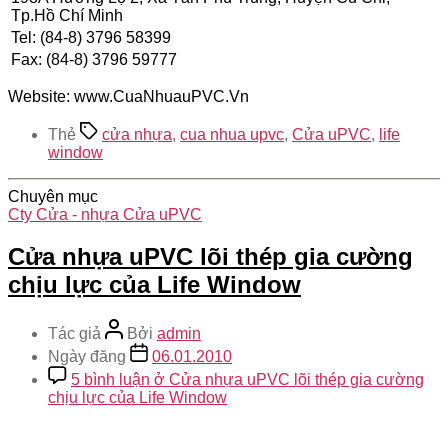
Tp.Hồ Chí Minh
Tel: (84-8) 3796 58399
Fax: (84-8) 3796 59777
Website: www.CuaNhuauPVC.Vn
Thẻ
cửa nhựa
,
cua nhua upvc
,
Cửa uPVC
,
life
window
Chuyên mục
Cty Cửa - nhựa Cửa uPVC
Cửa nhựa uPVC lõi thép gia cường
chịu lực của Life Window
Tác giả
Bởi
admin
Ngày đăng
06.01.2010
5 bình luận
ở Cửa nhựa uPVC lõi thép gia cường
chịu lực của Life Window