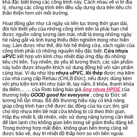
khá đặc biệt trong các công trình này. Cách nhau về vị trí địa
lý, nhưng các công trình trên đều xây dựng dựa trên tiêu chí
thân thiện hơn với môi trường.
Hoạt động gần như cả ngày và liên tục trong thời gian dài,
đòi hỏi thiết yếu của những công trình trên là phải hạn chế
được nguồn năng lượng làm mát, nhất là trong những ngày
hè nắng gắt và tình trạng thiếu điện nghiêm trọng như hiện
nay. Làm được như thế, đòi hỏi hệ thống cửa, vách ngăn của
công trình phải có những nguyên liệu đặc biệt.
Cửa nhựa
uPVC
kết hợp với kính chịu nhiệt đáp ứng đầy đủ những
tiêu chí trên. Tuy nhiên, do yếu tố tương thích, các sản phẩm
này luôn được khuyến khích sử dụng đồng bộ với sản phẩm
cùng loại. Ví dụ như lớp
nhựa uPVC, lõi thép
được mạ kẽm
của nhà cung cấp Rehau (CHLB Đức), nếu được dùng kèm
với phụ kiện kim khí như bản lề, tay nắm, ổ khóa, thanh khóa
đa điểm… … của Roto bảng báo giá
ống nhựa HPDE
của
thương hiệu
GOOD good for everyone
, cũng từ Đức sẽ
tương hỗ lẫn nhau. Bộ đôi thương hiệu này có khả năng
giúp công trình hạn chế được tác động của tia cực tím, giữ
cho lớp nhựa trên bề mặt cửa không bị cũ theo thời gian.
Hấp thụ nhiệt ít, tất nhiên, việc sử dụng năng lượng cần thiết
để làm lạnh cho không gian bên trong sẽ giảm thiểu đáng kể.
Trong trường hợp mất điện, không gian bên trong cũng sẽ
được bảo vệ, duy trì nhiệt độ thấp hơn so với bên ngoài.