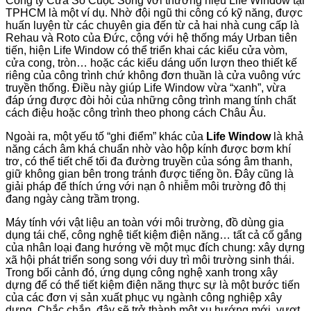
Công ty Cửa Sổ Cuộc Sống với thương hiệu Life Window tại
TPHCM là một ví dụ. Nhờ đội ngũ thi công có kỹ năng, được
huấn luyện từ các chuyên gia đến từ cả hai nhà cung cấp là
Rehau và Roto của Đức, cộng với hệ thống máy Urban tiên
tiến, hiện Life Window có thể triển khai các kiểu cửa vòm,
cửa cong, tròn… hoặc các kiểu dáng uốn lượn theo thiết kế
riêng của công trình chứ không đơn thuần là cửa vuông vức
truyền thống. Điều này giúp Life Window vừa “xanh”, vừa
đáp ứng được đòi hỏi của những công trình mang tính chất
cách điệu hoặc công trình theo phong cách Châu Âu.
Ngoài ra, một yếu tố “ghi điểm” khác của
Life Window
là khả
năng cách âm khá chuẩn nhờ vào hộp kính được bơm khí
trơ, có thể tiết chế tối đa đường truyền của sóng âm thanh,
giữ không gian bên trong tránh được tiếng ồn. Đây cũng là
giải pháp để thích ứng với nạn ô nhiễm môi trường đô thị
đang ngày càng trầm trọng.
Máy tính với vật liệu an toàn với môi trường, đồ dùng gia
dụng tái chế, công nghệ tiết kiệm điện năng… tất cả cố gắng
của nhân loại đang hướng về một mục đích chung: xây dựng
xã hội phát triển song song với duy trì môi trường sinh thái.
Trong bối cảnh đó, ứng dụng công nghệ xanh trong xây
dựng để có thể tiết kiệm điện năng thực sự là một bước tiến
của các đơn vị sản xuất phục vụ ngành công nghiệp xây
dựng. Chắc chắn, đây sẽ trở thành một xu hướng mới, vượt