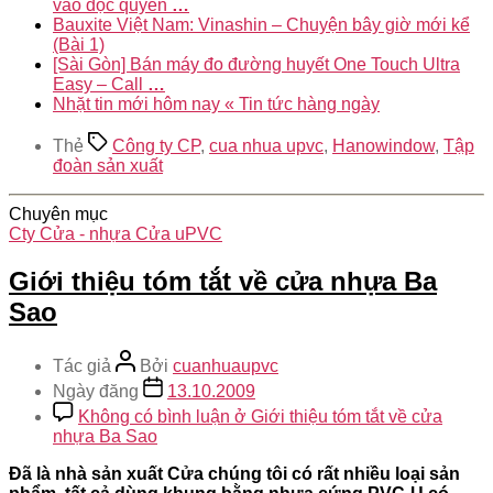
vào độc quyền
…
Bauxite Việt Nam: Vinashin – Chuyện bây giờ mới kể
(Bài 1)
[Sài Gòn] Bán máy đo đường huyết One Touch Ultra
Easy – Call
…
Nhặt tin mới hôm nay « Tin tức hàng ngày
Thẻ
Công ty CP
,
cua nhua upvc
,
Hanowindow
,
Tập
đoàn sản xuất
Chuyên mục
Cty Cửa - nhựa Cửa uPVC
Giới thiệu tóm tắt về cửa nhựa Ba
Sao
Tác giả
Bởi
cuanhuaupvc
Ngày đăng
13.10.2009
Không có bình luận
ở Giới thiệu tóm tắt về cửa
nhựa Ba Sao
Đã là nhà sản xuất Cửa chúng tôi có rất nhiều loại sản