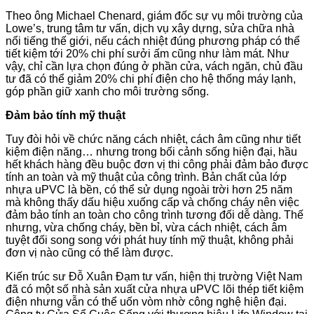
Theo ông Michael Chenard, giám đốc sự vụ môi trường của
Lowe’s, trung tâm tư vấn, dịch vụ xây dựng, sửa chữa nhà
nổi tiếng thế giới, nếu cách nhiệt đúng phương pháp có thể
tiết kiệm tới 20% chi phí sưởi ấm cũng như làm mát. Như
vậy, chỉ cần lựa chọn đúng ở phần cửa, vách ngăn, chủ đầu
tư đã có thể giảm 20% chi phí điện cho hệ thống máy lạnh,
góp phần giữ xanh cho môi trường sống.
Đảm bảo tính mỹ thuật
Tuy đòi hỏi về chức năng cách nhiệt, cách âm cũng như tiết
kiệm điện năng… nhưng trong bối cảnh sống hiện đại, hầu
hết khách hàng đều buộc đơn vị thi công phải đảm bảo được
tính an toàn và mỹ thuật của công trình. Bản chất của lớp
nhựa uPVC là bền, có thể sử dụng ngoài trời hơn 25 năm
mà không thấy dấu hiệu xuống cấp và chống cháy nên việc
đảm bảo tính an toàn cho công trình tương đối dễ dàng. Thế
nhưng, vừa chống cháy, bền bỉ, vừa cách nhiệt, cách âm
tuyệt đối song song với phát huy tính mỹ thuật, không phải
đơn vị nào cũng có thể làm được.
Kiến trúc sư Đỗ Xuân Đạm tư vấn, hiện thị trường Việt Nam
đã có một số nhà sản xuất cửa nhựa uPVC lõi thép tiết kiệm
điện nhưng vẫn có thể uốn vòm nhờ công nghệ hiện đại.