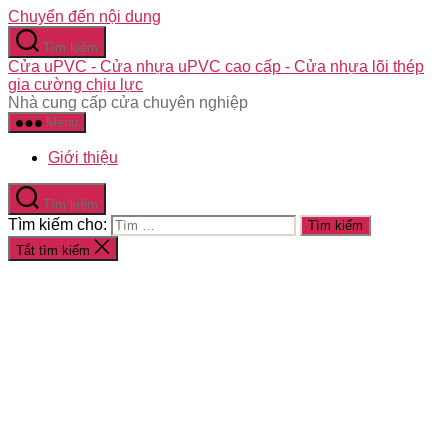
Chuyển đến nội dung
Tìm kiếm
Cửa uPVC - Cửa nhựa uPVC cao cấp - Cửa nhựa lõi thép
gia cường chịu lực
Nhà cung cấp cửa chuyên nghiệp
Menu
Giới thiệu
Tìm kiếm
Tìm kiếm cho:
Tắt tìm kiếm