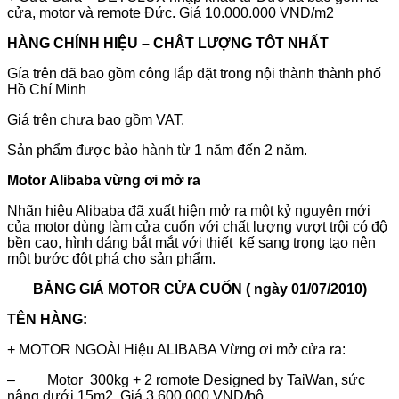
cửa, motor và remote Đức. Giá 10.000.000 VND/m2
HÀNG CHÍNH HIỆU – CHÂT LƯỢNG TÔT NHẤT
Gía trên đã bao gồm công lắp đặt trong nội thành thành phố
Hồ Chí Minh
Giá trên chưa bao gồm VAT.
Sản phẩm được bảo hành từ 1 năm đến 2 năm.
Motor Alibaba vừng ơi mở ra
Nhãn hiệu Alibaba đã xuất hiện mở ra một kỷ nguyên mới
của motor dùng làm cửa cuốn với chất lượng vượt trội có độ
bền cao, hình dáng bắt mắt với thiết kế sang trọng tạo nên
một bước đột phá cho sản phẩm.
BẢNG GIÁ MOTOR CỬA CUỐN ( ngày 01/07/2010)
TÊN HÀNG:
+ MOTOR NGOÀI Hiệu ALIBABA Vừng ơi mở cửa ra:
– Motor 300kg + 2 romote Designed by TaiWan, sức
nâng dưới 15m2. Giá 3.600.000 VND/bộ