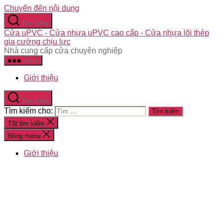
Chuyển đến nội dung
Tìm kiếm
Cửa uPVC - Cửa nhựa uPVC cao cấp - Cửa nhựa lõi thép
gia cường chịu lực
Nhà cung cấp cửa chuyên nghiệp
Menu
Giới thiệu
Tìm kiếm
Tìm kiếm cho:
Tắt tìm kiếm
Đóng menu
Giới thiệu