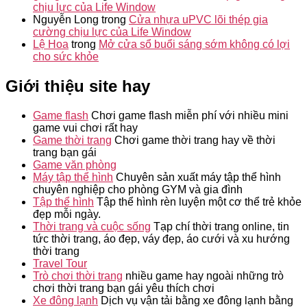
chịu lực của Life Window
Nguyễn Long
trong
Cửa nhựa uPVC lõi thép gia
cường chịu lực của Life Window
Lệ Hoa
trong
Mở cửa sổ buổi sáng sớm không có lợi
cho sức khỏe
Giới thiệu site hay
Game flash
Chơi game flash miễn phí với nhiều mini
game vui chơi rất hay
Game thời trang
Chơi game thời trang hay về thời
trang bạn gái
Game văn phòng
Máy tập thể hình
Chuyên sản xuất máy tập thể hình
chuyên nghiệp cho phòng GYM và gia đình
Tập thể hình
Tập thể hình rèn luyện một cơ thể trẻ khỏe
đẹp mỗi ngày.
Thời trang và cuộc sống
Tạp chí thời trang online, tin
tức thời trang, áo đẹp, váy đẹp, áo cưới và xu hướng
thời trang
Travel Tour
Trò chơi thời trang
nhiều game hay ngoài những trò
chơi thời trang bạn gái yêu thích chơi
Xe đông lạnh
Dịch vụ vận tải bằng xe đông lạnh bằng