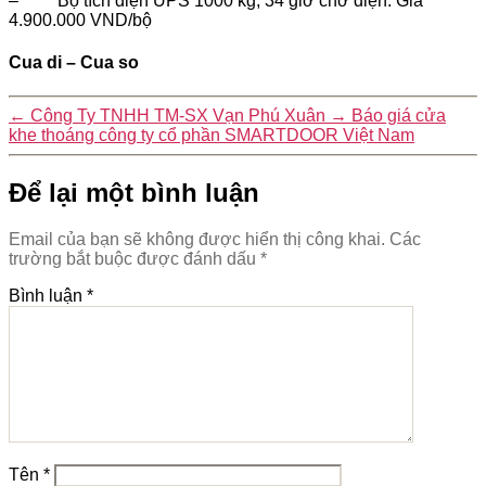
– Bộ tích điện UPS 1000 kg, 34 giờ chờ điện. Giá
4.900.000 VND/bộ
Cua di – Cua so
←
Công Ty TNHH TM-SX Vạn Phú Xuân
→
Báo giá cửa
khe thoáng công ty cổ phần SMARTDOOR Việt Nam
Để lại một bình luận
Email của bạn sẽ không được hiển thị công khai.
Các
trường bắt buộc được đánh dấu
*
Bình luận
*
Tên
*