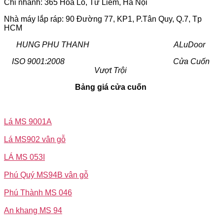
Chi nhánh: 365 Hỏa Lò, Từ Liêm, Hà Nội
Nhà máy lắp ráp: 90 Đường 77, KP1, P.Tân Quy, Q.7, Tp
HCM
HUNG PHU THANH ALuDoor
ISO 9001:2008 Cửa Cuốn
Vượt Trội
Bảng giá cửa cuốn
Lá MS 9001A
Lá MS902 vân gỗ
LÁ MS 053I
Phú Quý MS94B vân gỗ
Phú Thành MS 046
An khang MS 94