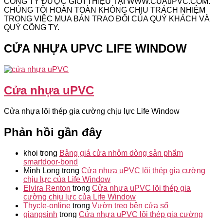
CÔNG TY ĐƯỢC GIỚI THIỆU TẠI WWW.CUAuPVC.COM.
CHÚNG TÔI HOÀN TOÀN KHÔNG CHỊU TRÁCH NHIỆM
TRONG VIỆC MUA BÁN TRAO ĐỔI CỦA QUÝ KHÁCH VÀ
QUÝ CÔNG TY.
CỬA NHỰA UPVC LIFE WINDOW
Cửa nhựa uPVC
Cửa nhựa lõi thép gia cường chịu lực Life Window
Phản hồi gần đây
khoi
trong
Bảng giá cửa nhôm dòng sản phẩm
smartdoor-bond
Minh Long
trong
Cửa nhựa uPVC lõi thép gia cường
chịu lực của Life Window
Elvira Renton
trong
Cửa nhựa uPVC lõi thép gia
cường chịu lực của Life Window
Thycle-online
trong
Vườn treo bên cửa sổ
giangsinh
trong
Cửa nhựa uPVC lõi thép gia cường