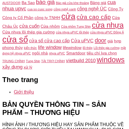
báo giá
cua
Ba Sao
Bảng giá
AUSTDOOR
Báo giá cửa khe thoáng
nhua upvc
công nghệ ÚC
Công Ty
cua so cuoc song
công nghệ xanh
cửa
cửa cao cấp
Công ty Cổ Phần
công ty TNHH
Cửa
cửa nhựa
cửa cuốn
Châu Úc
Cửa nhôm
Cửa nhôm Tung Shin
Cửa nhựa lõi thép gia cường
cửa nhựa uPVC lõi thép
cửa nhựa uPVC Đông Á
cửa sổ
door
cửa sổ cửa cao cấp
Cửa uPVC
giá
hợp
life window
phong thủy
lifewindow
kiến thức
lõi thép
Lõi thép gia cường
mặt
ngôi nhà
Smartdoor
tiêu chí lựa chọn
dựng hệ nhựa uPVC
nhựa uPVC
windows
vietbuild 2010
TRUNG CHÍNH
Tung Shin
TÀI TRỢ CHÍNH
xây dựng
xử lý
Theo trang
Giới thiệu
BẢN QUYỀN THÔNG TIN – SẢN
PHẨM – THƯƠNG HIỆU
HÌNH ẢNH / THƯƠNG HIỆU HAY SẢN PHẨM THUỘC VỀ