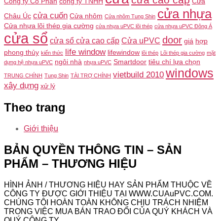
Công ty Cổ Phần
công ty TNHH
Cửa
cửa nhựa
cửa cuốn
Châu Úc
Cửa nhôm
Cửa nhôm Tung Shin
Cửa nhựa lõi thép gia cường
cửa nhựa uPVC lõi thép
cửa nhựa uPVC Đông Á
cửa sổ
door
cửa sổ cửa cao cấp
Cửa uPVC
giá
hợp
life window
phong thủy
lifewindow
kiến thức
lõi thép
Lõi thép gia cường
mặt
ngôi nhà
Smartdoor
tiêu chí lựa chọn
dựng hệ nhựa uPVC
nhựa uPVC
windows
vietbuild 2010
TRUNG CHÍNH
Tung Shin
TÀI TRỢ CHÍNH
xây dựng
xử lý
Theo trang
Giới thiệu
BẢN QUYỀN THÔNG TIN – SẢN
PHẨM – THƯƠNG HIỆU
HÌNH ẢNH / THƯƠNG HIỆU HAY SẢN PHẨM THUỘC VỀ
CÔNG TY ĐƯỢC GIỚI THIỆU TẠI WWW.CUAuPVC.COM.
CHÚNG TÔI HOÀN TOÀN KHÔNG CHỊU TRÁCH NHIỆM
TRONG VIỆC MUA BÁN TRAO ĐỔI CỦA QUÝ KHÁCH VÀ
QUÝ CÔNG TY.