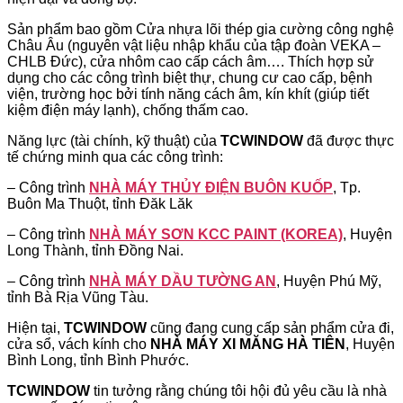
Sản phẩm bao gồm Cửa nhựa lõi thép gia cường công nghệ
Châu Âu (nguyên vật liệu nhập khẩu của tập đoàn VEKA –
CHLB Đức), cửa nhôm cao cấp cách âm…. Thích hợp sử
dụng cho các công trình biệt thự, chung cư cao cấp, bệnh
viện, trường học bởi tính năng cách âm, kín khít (giúp tiết
kiệm điện máy lạnh), chống thấm cao.
Năng lực (tài chính, kỹ thuật) của
TCWINDOW
đã được thực
tế chứng minh qua các công trình:
– Công trình
NHÀ MÁY THỦY ĐIỆN BUÔN KUỐP
, Tp.
Buôn Ma Thuột, tỉnh Đăk Lăk
– Công trình
NHÀ MÁY SƠN KCC PAINT (KOREA)
, Huyện
Long Thành, tỉnh Đồng Nai.
– Công trình
NHÀ MÁY DẦU TƯỜNG AN
, Huyện Phú Mỹ,
tỉnh Bà Rịa Vũng Tàu.
Hiện tại,
TCWINDOW
cũng đang cung cấp sản phẩm cửa đi,
cửa sổ, vách kính cho
NHÀ MÁY XI MĂNG HÀ TIÊN
, Huyện
Bình Long, tỉnh Bình Phước.
TCWINDOW
tin tưởng rằng chúng tôi hội đủ yêu cầu là nhà