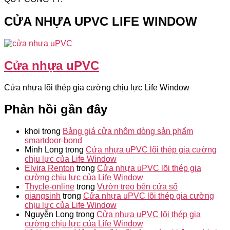
CỬA NHỰA UPVC LIFE WINDOW
Cửa nhựa uPVC
Cửa nhựa lõi thép gia cường chịu lực Life Window
Phản hồi gần đây
khoi
trong
Bảng giá cửa nhôm dòng sản phẩm
smartdoor-bond
Minh Long
trong
Cửa nhựa uPVC lõi thép gia cường
chịu lực của Life Window
Elvira Renton
trong
Cửa nhựa uPVC lõi thép gia
cường chịu lực của Life Window
Thycle-online
trong
Vườn treo bên cửa sổ
giangsinh
trong
Cửa nhựa uPVC lõi thép gia cường
chịu lực của Life Window
Nguyễn Long
trong
Cửa nhựa uPVC lõi thép gia
cường chịu lực của Life Window