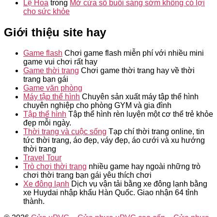
Lệ Hoa
trong
Mở cửa sổ buổi sáng sớm không có lợi
cho sức khỏe
Giới thiệu site hay
Game flash
Chơi game flash miễn phí với nhiều mini
game vui chơi rất hay
Game thời trang
Chơi game thời trang hay về thời
trang bạn gái
Game văn phòng
Máy tập thể hình
Chuyên sản xuất máy tập thể hình
chuyên nghiệp cho phòng GYM và gia đình
Tập thể hình
Tập thể hình rèn luyện một cơ thể trẻ khỏe
đẹp mỗi ngày.
Thời trang và cuộc sống
Tạp chí thời trang online, tin
tức thời trang, áo đẹp, váy đẹp, áo cưới và xu hướng
thời trang
Travel Tour
Trò chơi thời trang
nhiều game hay ngoài những trò
chơi thời trang bạn gái yêu thích chơi
Xe đông lạnh
Dịch vụ vận tải bằng xe đông lạnh bằng
xe Huydai nhập khẩu Hàn Quốc. Giao nhận 64 tỉnh
thành.