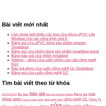
Bài viết mới nhất
Live show giới thiệu các loại cửa nhựa uPVC Life
Window cho các công trình nhà ở
Bảng giá cửa uPVC dòng sản phẩm smarter-
Smartdoor
Bảng giá cửa nhôm dòng sản phẩm smartdoor-bond
Bảng báo giá cửa nhôm smatdoor
Artdoor – dòng cửa cuốn nhôm cao cấp công nghệ
Đức
Báo giá dòng cửa cuốn công nghệ Úc Smartdoor
Bảng giá cửa cuốn công nghệ ÚC
Tìm bài viết theo từ khóa
báo giá
cua
Ba Sao
Bảng giá
AUSTDOOR
Báo giá cửa khe thoáng
nhua upvc
công nghệ ÚC
Công Ty
cua so cuoc song
công nghệ xanh
cửa
cửa cao cấp