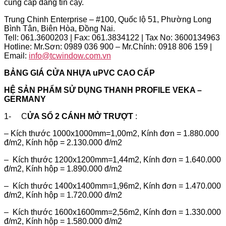
cung cấp đáng tin cậy.
Trung Chinh Enterprise – #100, Quốc lộ 51, Phường Long
Bình Tân, Biên Hòa, Đồng Nai.
Tell: 061.3600203 | Fax: 061.3834122 | Tax No: 3600134963
Hotline: Mr.Sơn: 0989 036 900 – Mr.Chính: 0918 806 159 |
Email:
info@tcwindow.com.vn
BẢNG GIÁ CỬA NHỰA uPVC CAO CẤP
HỆ SẢN PHẨM SỬ DỤNG THANH PROFILE VEKA –
GERMANY
1- C
ỬA SỔ 2 CÁNH MỞ TRƯỢT
:
– Kích thước 1000x1000mm=1,00m2, Kính đơn = 1.880.000
đ/m2, Kính hộp = 2.130.000 đ/m2
– Kích thước 1200x1200mm=1,44m2, Kính đơn = 1.640.000
đ/m2, Kính hộp = 1.890.000 đ/m2
– Kích thước 1400x1400mm=1,96m2, Kính đơn = 1.470.000
đ/m2, Kính hộp = 1.720.000 đ/m2
– Kích thước 1600x1600mm=2,56m2, Kính đơn = 1.330.000
đ/m2, Kính hộp = 1.580.000 đ/m2