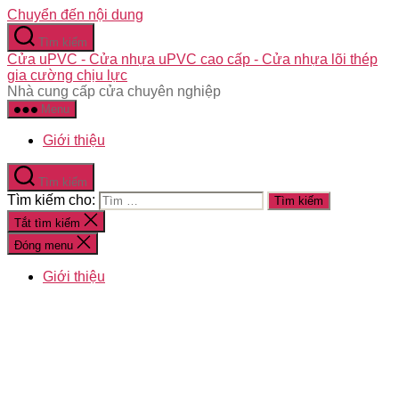
Chuyển đến nội dung
Tìm kiếm
Cửa uPVC - Cửa nhựa uPVC cao cấp - Cửa nhựa lõi thép
gia cường chịu lực
Nhà cung cấp cửa chuyên nghiệp
Menu
Giới thiệu
Tìm kiếm
Tìm kiếm cho:
Tắt tìm kiếm
Đóng menu
Giới thiệu