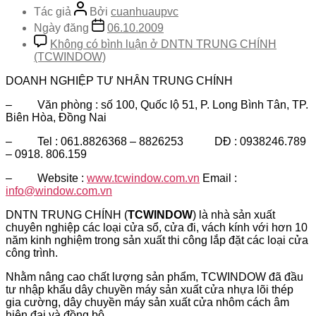
Tác giả
Bởi
cuanhuaupvc
Ngày đăng
06.10.2009
Không có bình luận
ở DNTN TRUNG CHÍNH
(TCWINDOW)
DOANH NGHIỆP TƯ NHÂN TRUNG CHÍNH
– Văn phòng : số 100, Quốc lộ 51, P. Long Bình Tân, TP.
Biên Hòa, Đồng Nai
– Tel : 061.8826368 – 8826253 DĐ : 0938246.789
– 0918. 806.159
– Website :
www.tcwindow.com.vn
Email :
info@window.com.vn
DNTN TRUNG CHÍNH (
TCWINDOW
) là nhà sản xuất
chuyên nghiệp các loại cửa sổ, cửa đi, vách kính với hơn 10
năm kinh nghiệm trong sản xuất thi công lắp đặt các loại cửa
công trình.
Nhằm nâng cao chất lượng sản phẩm, TCWINDOW đã đầu
tư nhập khẩu dây chuyền máy sản xuất cửa nhựa lõi thép
gia cường, dây chuyền máy sản xuất cửa nhôm cách âm
hiện đại và đồng bộ.